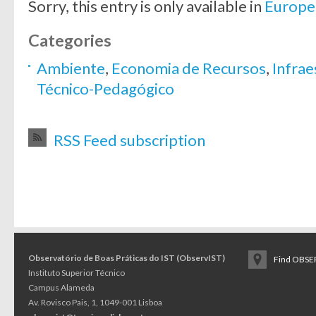
Sorry, this entry is only available in
Europe
Categories
Ambiente
,
Economia de Recursos
,
Infrae
Técnico-Pedagógico
RSS Feed subscription
Observatório de Boas Práticas do IST (ObservIST)
Find OBSER
Instituto Superior Técnico
Campus Alameda
Av. Rovisco Pais, 1, 1049-001 Lisboa