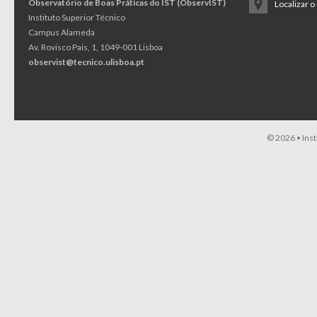
Observatório de Boas Práticas do IST (ObservIST)
Localizar 
Instituto Superior Técnico
Campus Alameda
Av. Rovisco Pais, 1, 1049-001 Lisboa
observist@tecnico.ulisboa.pt
© 2026 •
Ins