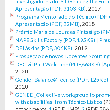
Investigadores do IST (Shaping the Futu
Apresentação (PDF, 3103 KB)
, 2017
Programa Mentorado do Técnico (PDF, 
Apresentação (PDF, 22MB)
, 2018
Prémio Maria de Lourdes Pintasilgo (P
NAPE Skills Factory (PDF, 195KB)
|
Pres
DEI às 4as (PDF, 306KB)
, 2019
Prospeção de novos Docentes Scouting
DECivil PhD Welcome (PDF,663KB)
|
Ap
2020
Gender Balance@Tecnico (PDF, 125KB)
2020
GENEE _Collective workgroup to promot
with disabilities, from Técnico Lisboa
(P
Attachments
1
(PDF, 1MB),
2
(PDF, 586