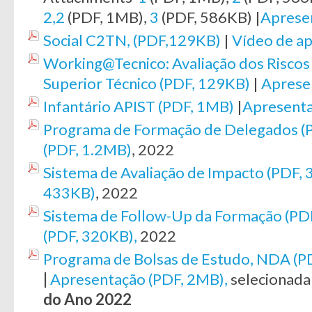
2,2
(PDF, 1MB),
3
(PDF, 586KB) |
Aprese
Social C2TN, (PDF,129KB)
|
Vídeo de a
Working@Tecnico: Avaliação dos Riscos P
Superior Técnico (PDF, 129KB)
|
Aprese
Infantário APIST (PDF, 1MB)
|
Apresenta
Programa de Formação de Delegados (
(PDF, 1.2MB)
, 2022
Sistema de Avaliação de Impacto (PDF,
433KB)
, 2022
Sistema de Follow-Up da Formação (PD
(PDF, 320KB)
,
2022
Programa de Bolsas de Estudo, NDA (P
|
Apresentação (PDF, 2MB)
,
selecionad
do
Ano
2022