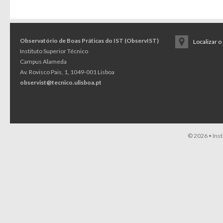
Observatório de Boas Práticas do IST (ObservIST)
Localizar 
Instituto Superior Técnico
Campus Alameda
Av. Rovisco Pais, 1, 1049-001 Lisboa
observist@tecnico.ulisboa.pt
© 2026 •
Ins