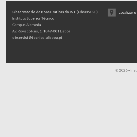
Observatório de Boas Práticas do IST (ObservIST)
Localizar 
Instituto Superior Técnico
Campus Alameda
Av. Rovisco Pais, 1, 1049-001 Lisboa
observist@tecnico.ulisboa.pt
© 2026 •
Ins