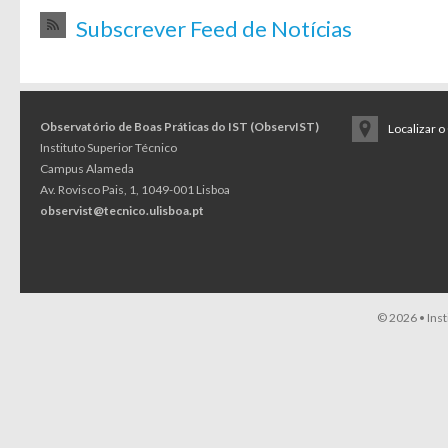
Subscrever Feed de Notícias
Observatório de Boas Práticas do IST (ObservIST)
Localizar 
Instituto Superior Técnico
Campus Alameda
Av. Rovisco Pais, 1, 1049-001 Lisboa
observist@tecnico.ulisboa.pt
© 2026 •
Ins