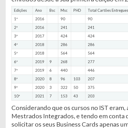
Edições
Ano
Bsc
Msc
PHD
Total Cartões Entregue
1ª
2016
90
90
2ª
2016
241
241
3ª
2017
424
424
4ª
2018
286
286
5ª
2018
564
564
6ª
2019
9
268
277
7ª
2019
6
440
446
8ª
2020
8
96
103
207
9ª
2020
3
322
50
375
10ª
2021
7
153
43
203
Considerando que os cursos no IST eram,
Mestrados Integrados, e tendo em conta 
solicitar os seus Business Cards apenas um