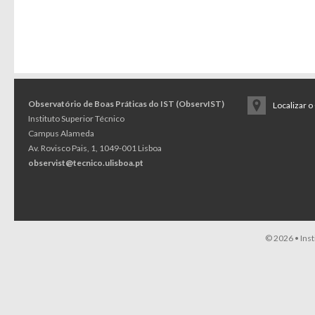
Observatório de Boas Práticas do IST (ObservIST)
Localizar 
Instituto Superior Técnico
Campus Alameda
Av. Rovisco Pais, 1, 1049-001 Lisboa
observist@tecnico.ulisboa.pt
© 2026 •
Ins