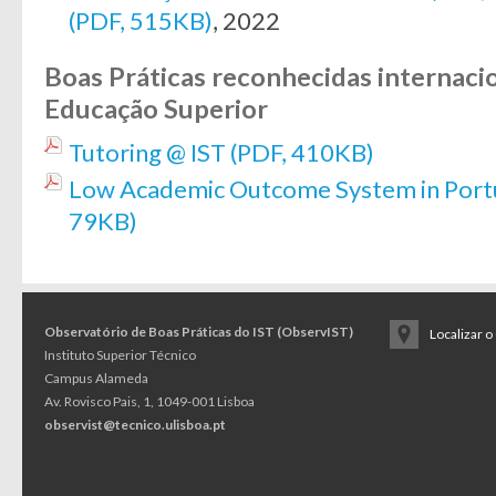
(PDF, 515KB)
, 2022
Boas Práticas reconhecidas internaci
Educação Superior
Tutoring @ IST (PDF, 410KB)
Low Academic Outcome System in Portu
79KB)
Observatório de Boas Práticas do IST (ObservIST)
Localizar 
Instituto Superior Técnico
Campus Alameda
Av. Rovisco Pais, 1, 1049-001 Lisboa
observist@tecnico.ulisboa.pt