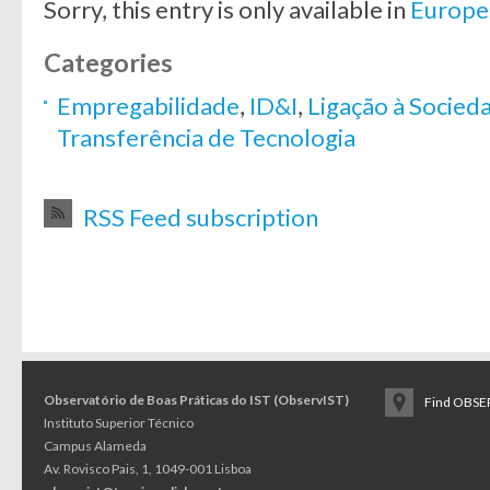
Sorry, this entry is only available in
Europe
Categories
Empregabilidade
,
ID&I
,
Ligação à Socied
Transferência de Tecnologia
RSS Feed subscription
Observatório de Boas Práticas do IST (ObservIST)
Find OBSER
Instituto Superior Técnico
Campus Alameda
Av. Rovisco Pais, 1, 1049-001 Lisboa