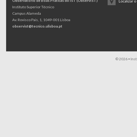
Observatório de Boas Práticas do IST (ObservIST)
Localizar 
Instituto Superior Técnico
Campus Alameda
Av. Rovisco Pais, 1, 1049-001 Lisboa
observist@tecnico.ulisboa.pt
© 2026 •
Ins