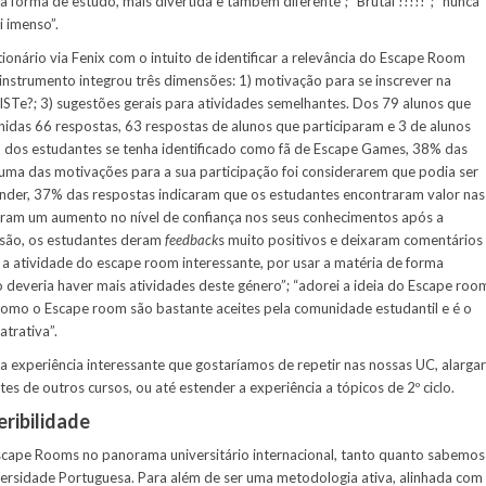
a forma de estudo, mais divertida e também diferente”; “Brutal !!!!!”; “nunca
i imenso”.
tionário via Fenix com o intuito de identificar a relevância do Escape Room
nstrumento integrou três dimensões: 1) motivação para se inscrever na
ISTe?; 3) sugestões gerais para atividades semelhantes. Dos 79 alunos que
hidas 66 respostas, 63 respostas de alunos que participaram e 3 de alunos
dos estudantes se tenha identificado como fã de Escape Games, 38% das
uma das motivações para a sua participação foi considerarem que podia ser
nder, 37% das respostas indicaram que os estudantes encontraram valor nas
ram um aumento no nível de confiança nos seus conhecimentos após a
ssão, os estudantes deram
feedback
s muito positivos e deixaram comentários
i a atividade do escape room interessante, por usar a matéria de forma
ão deveria haver mais atividades deste género”; “adorei a ideia do Escape roo
a” como o Escape room são bastante aceites pela comunidade estudantil e é o
trativa”.
ma experiência interessante que gostaríamos de repetir nas nossas UC, alargar
es de outros cursos, ou até estender a experiência a tópicos de 2º ciclo.
ribilidade
Escape Rooms no panorama universitário internacional, tanto quanto sabemos
ersidade Portuguesa. Para além de ser uma metodologia ativa, alinhada com