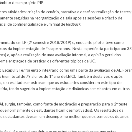
âmbito de um projeto PIP.
s atividades: criação do cenário, narrativa e desafios; realização de testes;
amente seguidas na reorganização da sala após as sessões e criação de
cial de confidencialidade e um final de
feedback
.
lementado em LP (2º semestre 2018/2019) e, enquanto piloto, teve como
mentos da implementação de Escape rooms. Nesta experiência participaram 33
os) e, após a realização de uma avaliação informal, a opinião geral dos
rma engraçada de praticar os diferentes tópicos da UC.
 EscapulISTe? foi então integrado como uma parte da avaliação de AL. Fora
s (num total de 79 alunos do 1º ano de LEIC). Também desta vez, e após
ão, os resultados mostraram que os estudantes consideram este tipo de
ertida, tendo sugerido a implementação de dinâmicas semelhantes em outros
 surgiu, também, como fonte de motivação e preparação para o 2º teste
m que normalmente os estudantes ficam desmotivados). Os resultados da
 os estudantes tiveram um desempenho melhor que nos semestres de anos
o final, é possível concluir que os estudantes reconhecem que estas