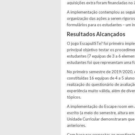
aquisições extra foram financiadas no 
A implementação contemplou as seguinte
organização das ações a serem rigoros
formulários para os estudantes – um ini
Resultados Alcançados
O jogo EscapulISTe? foi primeiro imp
principal objetivo testar os procedi
estudantes (7 equipas de 3 a 6 element
estudantes foi que representam uma fo
No primeiro semestre de 2019/2020, o
constituídas 16 equipas de 4 a 5 aluno
realização do questionário de avaliaç
experiência muito válida, além de div
tópicos.
A implementação do Escape room em AL
escrito (a meio do semestre, altura e
Unidade Curricular demonstraram que
anteriores.
Com base nas respostas ao questionári