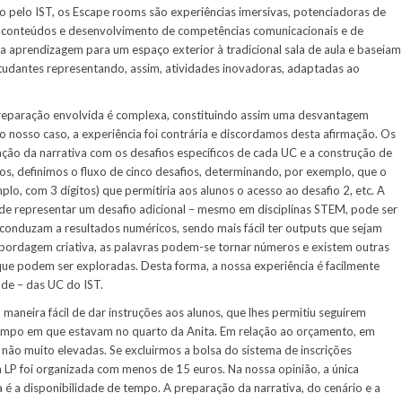
 pelo IST, os Escape rooms são experiências imersivas, potenciadoras de
 conteúdos e desenvolvimento de competências comunicacionais e de
a aprendizagem para um espaço exterior à tradicional sala de aula e baseiam
tudantes representando, assim, atividades inovadoras, adaptadas ao
 preparação envolvida é complexa, constituindo assim uma desvantagem
o nosso caso, a experiência foi contrária e discordamos desta afirmação. Os
ação da narrativa com os desafios específicos de cada UC e a construção de
s, definimos o fluxo de cinco desafios, determinando, por exemplo, que o
plo, com 3 dígitos) que permitiria aos alunos o acesso ao desafio 2, etc. A
de representar um desafio adicional – mesmo em disciplinas STEM, pode ser
ue conduzam a resultados numéricos, sendo mais fácil ter outputs que sejam
bordagem criativa, as palavras podem-se tornar números e existem outras
ue podem ser exploradas. Desta forma, a nossa experiência é facilmente
ade – das UC do IST.
neira fácil de dar instruções aos alunos, que lhes permitiu seguirem
empo em que estavam no quarto da Anita. Em relação ao orçamento, em
não muito elevadas. Se excluirmos a bolsa do sistema de inscrições
LP foi organizada com menos de 15 euros. Na nossa opinião, a única
 é a disponibilidade de tempo. A preparação da narrativa, do cenário e a