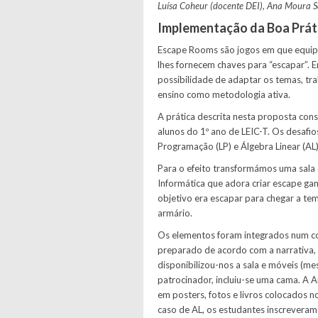
Luísa Coheur (docente DEI), Ana Moura Sa
Implementação da Boa Prát
Escape Rooms são jogos em que equipa
lhes fornecem chaves para “escapar”. E
possibilidade de adaptar os temas, tr
ensino como metodologia ativa.
A prática descrita nesta proposta con
alunos do 1º ano de LEIC-T. Os desafi
Programação (LP) e Álgebra Linear (AL)
Para o efeito transformámos uma sala 
Informática que adora criar escape ga
objetivo era escapar para chegar a te
armário.
Os elementos foram integrados num co
preparado de acordo com a narrativa, 
disponibilizou-nos a sala e móveis (m
patrocinador, incluiu-se uma cama. A An
em posters, fotos e livros colocados n
caso de AL, os estudantes inscreveram