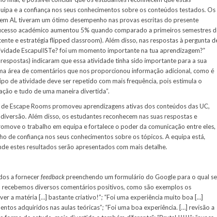
quipa e a confiança nos seus conhecimentos sobre os conteúdos testados. Os
s em AL tiveram um ótimo desempenho nas provas escritas do presente
sucesso académico aumentou 5% quando comparado a primeiros semestres d
nte e estratégia flipped classroom). Além disso, nas respostas à pergunta d
atividade EscapulISTe? foi um momento importante na tua aprendizagem?”
respostas) indicaram que essa atividade tinha sido importante para a sua
uma área de comentários que nos proporcionou informação adicional, como é
ipo de atividade deve ser repetido com mais frequência, pois estimula o
ção e tudo de uma maneira divertida”.
o de Escape Rooms promoveu aprendizagens ativas dos conteúdos das UC,
versão. Além disso, os estudantes reconhecem nas suas respostas e
promove o trabalho em equipa e fortalece o poder da comunicação entre eles,
o de confiança nos seus conhecimentos sobre os tópicos. A equipa está,
nde estes resultados serão apresentados com mais detalhe.
ados a fornecer
feedback
preenchendo um formulário do Google para o qual se
a recebemos diversos comentários positivos, como são exemplos os
ver a matéria […] bastante criativo!”; “Foi uma experiência muito boa […]
entos adquiridos nas aulas teóricas”; “Foi uma boa experiência. […] revisão a