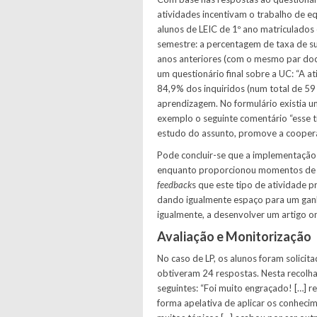
atividades incentivam o trabalho de e
alunos de LEIC de 1º ano matriculado
semestre: a percentagem de taxa de 
anos anteriores (com o mesmo par doce
um questionário final sobre a UC: “A 
84,9% dos inquiridos (num total de 59 
aprendizagem. No formulário existia 
exemplo o seguinte comentário “esse t
estudo do assunto, promove a coopera
Pode concluir-se que a implementaçã
enquanto proporcionou momentos de di
feedback
s que este tipo de atividade 
dando igualmente espaço para um ganh
igualmente, a desenvolver um artigo o
Avaliação e Monitorização
No caso de LP, os alunos foram solicit
obtiveram 24 respostas. Nesta recolh
seguintes: “Foi muito engraçado! […] re
forma apelativa de aplicar os conhecim