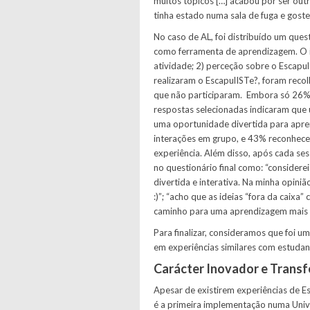
muitos tópicos […] acabou por ser outr
tinha estado numa sala de fuga e goste
No caso de AL, foi distribuído um ques
como ferramenta de aprendizagem. O i
atividade; 2) perceção sobre o Escapul
realizaram o EscapulISTe?, foram recol
que não participaram. Embora só 26% 
respostas selecionadas indicaram que 
uma oportunidade divertida para apre
interações em grupo, e 43% reconhece
experiência. Além disso, após cada se
no questionário final como: “considere
divertida e interativa. Na minha opini
:)”; “acho que as ideias “fora da caix
caminho para uma aprendizagem mais a
Para finalizar, consideramos que foi u
em experiências similares com estudant
Carácter Inovador e Transfe
Apesar de existirem experiências de 
é a primeira implementação numa Univ