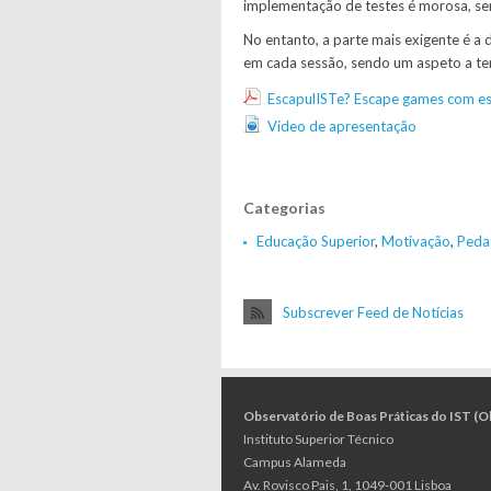
implementação de testes é morosa, se
No entanto, a parte mais exigente é a 
em cada sessão, sendo um aspeto a te
EscapulISTe? Escape games com es
Vídeo de apresentação
Categorias
Educação Superior
,
Motivação
,
Peda
Subscrever Feed de Notícias
Observatório de Boas Práticas do IST (
Instituto Superior Técnico
Campus Alameda
Av. Rovisco Pais, 1, 1049-001 Lisboa