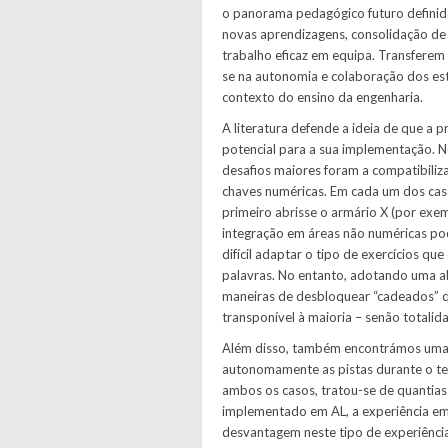
o panorama pedagógico futuro definido
novas aprendizagens, consolidação de
trabalho eficaz em equipa. Transferem 
se na autonomia e colaboração dos es
contexto do ensino da engenharia.
A literatura defende a ideia de que a
potencial para a sua implementação. N
desafios maiores foram a compatibiliz
chaves numéricas. Em cada um dos caso
primeiro abrisse o armário X (por exem
integração em áreas não numéricas po
difícil adaptar o tipo de exercícios q
palavras. No entanto, adotando uma a
maneiras de desbloquear “cadeados” q
transponível à maioria – senão totalid
Além disso, também encontrámos uma ma
autonomamente as pistas durante o t
ambos os casos, tratou-se de quantias 
implementado em AL, a experiência em 
desvantagem neste tipo de experiência