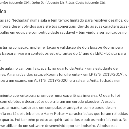
ntos (docente DM), Sofia Sá (docente DEI), Luís Costa (docente DEI)
ica
s são “fechadas” numa sala e têm tempo limitado para resolver desafios, qu
mbora desenvolvidos para efeitos comerciais, devido às suas características 
abalho em equipa e competitividade saudável – têm vindo a ser aplicados no
sistiu na conceção, implementação e validação de dois Escape Rooms para
os basearam-se em conteúdos estruturantes do 1º ano da LEIC – Lógica para
.
de aula, no campus Taguspark, no quarto da Anita – uma estudante de
mes. A narrativa dos Escape Rooms foi diferente – em LP (2ºS, 2018/2019), o
mpo a um exame; em AL (1ºS, 2019/2020) era salvar a Anita, fechada num
njunto coerente para promover uma experiência imersiva. O quarto foi
com objetos e decorações que criaram um enredo plausível. A escola
esas, armário, cadeiras e um computador antigo) e, com o apoio de um
ita era fã de futebol e do Harry Potter – características que foram refletidas
o quarto. Foi também preciso adquirir cadeados e outros materiais extra. No
-se utilizando um software desenvolvido por um bolseiro. A bolsa e as