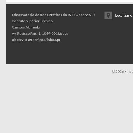
Observatório de Boas Práticas do IST (ObservIST)
Localizar 
Instituto Superior Técnico
Campus Alameda
Av. Rovisco Pais, 1, 1049-001 Lisboa
observist@tecnico.ulisboa.pt
© 2026 •
Ins