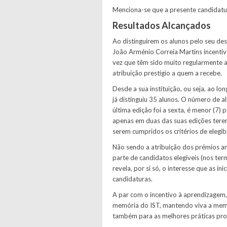
Menciona-se que a presente candidatu
Resultados Alcançados
Ao distinguirem os alunos pelo seu d
João Arménio Correia Martins incenti
vez que têm sido muito regularmente at
atribuição prestígio a quem a recebe.
Desde a sua instituição, ou seja, ao l
já distinguiu 35 alunos. O número de a
última edição foi a sexta, é menor (7)
apenas em duas das suas edições tere
serem cumpridos os critérios de elegib
Não sendo a atribuição dos prémios a
parte de candidatos elegíveis (nos te
revela, por si só, o interesse que as i
candidaturas.
A par com o incentivo à aprendizagem,
memória do IST, mantendo viva a memór
também para as melhores práticas prof