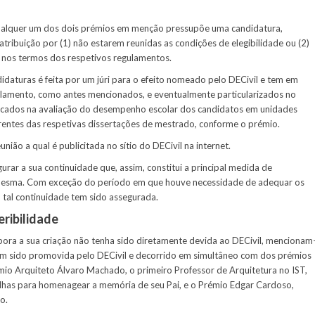
qualquer um dos dois prémios em menção pressupõe uma candidatura,
ribuição por (1) não estarem reunidas as condições de elegibilidade ou (2)
, nos termos dos respetivos regulamentos.
idaturas é feita por um júri para o efeito nomeado pelo DECivil e tem em
ulamento, como antes mencionados, e eventualmente particularizados no
focados na avaliação do desempenho escolar dos candidatos em unidades
rrentes das respetivas dissertações de mestrado, conforme o prémio.
nião a qual é publicitada no sítio do DECivil na internet.
urar a sua continuidade que, assim, constitui a principal medida de
mesma. Com exceção do período em que houve necessidade de adequar os
, tal continuidade tem sido assegurada.
ribilidade
ora a sua criação não tenha sido diretamente devida ao DECivil, mencionam
tem sido promovida pelo DECivil e decorrido em simultâneo com dos prémios
mio Arquiteto Álvaro Machado, o primeiro Professor de Arquitetura no IST,
 filhas para homenagear a memória de seu Pai, e o Prémio Edgar Cardoso,
o.