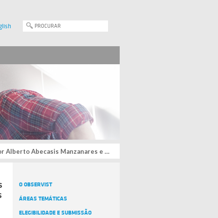
glish
es e Professor João Arménio Correia Martins
s
O OBSERVIST
s
ÁREAS TEMÁTICAS
ELEGIBILIDADE E SUBMISSÃO