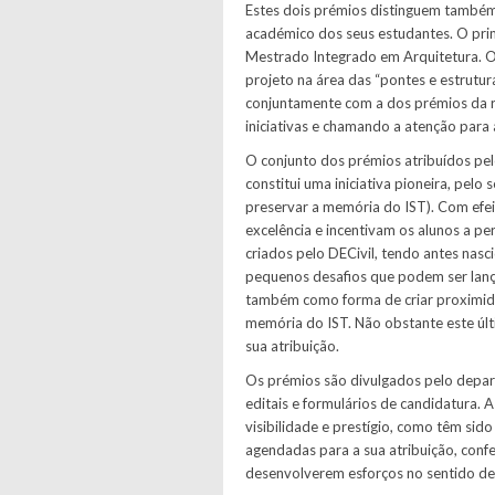
Estes dois prémios distinguem também
académico dos seus estudantes. O prim
Mestrado Integrado em Arquitetura. O 
projeto na área das “pontes e estrutur
conjuntamente com a dos prémios da re
iniciativas e chamando a atenção para 
O conjunto dos prémios atribuídos pel
constitui uma iniciativa pioneira, pel
preservar a memória do IST). Com ef
excelência e incentivam os alunos a p
criados pelo DECivil, tendo antes nasc
pequenos desafios que podem ser lan
também como forma de criar proximidad
memória do IST. Não obstante este últ
sua atribuição.
Os prémios são divulgados pelo depar
editais e formulários de candidatura.
visibilidade e prestígio, como têm si
agendadas para a sua atribuição, conf
desenvolverem esforços no sentido de 