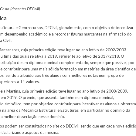
Costa (docentes DECivil)
ica
itetura e Georrecursos, DECivil, globalmente, com o objetivo de incentivar
 bom desempenho académico e a recordar figuras marcantes na afirmação do
 Civil:
anzanares, cuja primeira edição teve lugar no ano letivo de 2002/2003.
última das quais relativa a 2019, referente ao letivo de 2017/2018. O
 atribuição de um diploma nominal complementado, sempre que possível, por
e contribuir para uma mais sólida formação em matérias da área científica de
cos, sendo atribuído aos três alunos com melhores notas num grupo de
superiores a 14 valores.
ia Martins, cuja primeira edição teve lugar no ano letivo de 2008/2009,
do em 2019. O prémio, que assenta também num diploma nominal,
simbólico, tem por objetivo contribuir para incentivar os alunos a obterem
ca na área da Mecânica Estrutural e Estruturas, em particular no domínio da
 a melhor dissertação nesse domínio.
os podem ser consultados no site do DECivil, sendo que em cada nova ediçã
rticularizando aspetos da mesma.