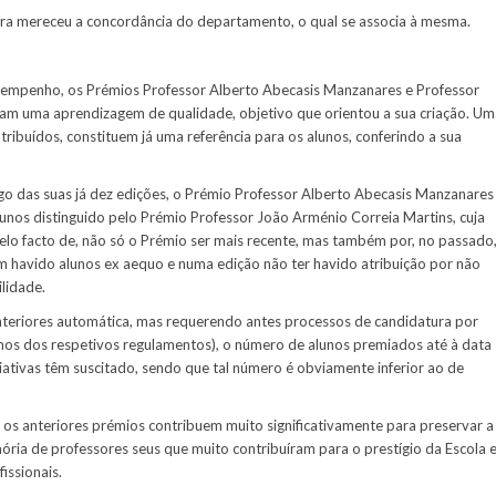
ra mereceu a concordância do departamento, o qual se associa à mesma.
esempenho, os Prémios Professor Alberto Abecasis Manzanares e Professor
vam uma aprendizagem de qualidade, objetivo que orientou a sua criação. Um
ribuídos, constituem já uma referência para os alunos, conferindo a sua
ongo das suas já dez edições, o Prémio Professor Alberto Abecasis Manzanares
lunos distinguido pelo Prémio Professor João Arménio Correia Martins, cuja
 pelo facto de, não só o Prémio ser mais recente, mas também por, no passado
m havido alunos ex aequo e numa edição não ter havido atribuição por não
ilidade.
nteriores automática, mas requerendo antes processos de candidatura por
rmos dos respetivos regulamentos), o número de alunos premiados até à data
niciativas têm suscitado, sendo que tal número é obviamente inferior ao de
 os anteriores prémios contribuem muito significativamente para preservar a
ia de professores seus que muito contribuíram para o prestígio da Escola 
issionais.