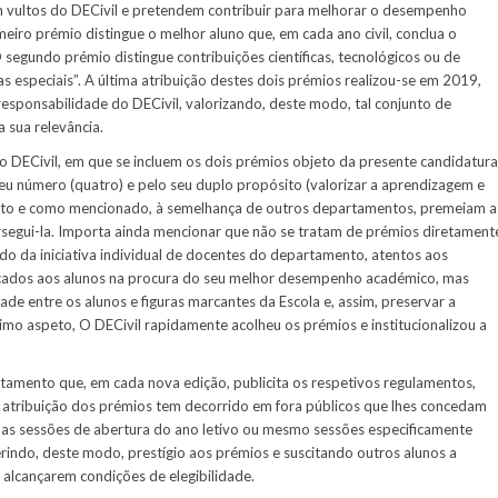
 vultos do DECivil e pretendem contribuir para melhorar o desempenho
eiro prémio distingue o melhor aluno que, em cada ano civil, conclua o
segundo prémio distingue contribuições científicas, tecnológicos ou de
as especiais”. A última atribuição destes dois prémios realizou-se em 2019,
sponsabilidade do DECivil, valorizando, deste modo, tal conjunto de
a sua relevância.
o DECivil, em que se incluem os dois prémios objeto da presente candidatura
o seu número (quatro) e pelo seu duplo propósito (valorizar a aprendizagem e
eito e como mencionado, à semelhança de outros departamentos, premeiam a
ersegui-la. Importa ainda mencionar que não se tratam de prémios diretament
ido da iniciativa individual de docentes do departamento, atentos aos
çados aos alunos na procura do seu melhor desempenho académico, mas
e entre os alunos e figuras marcantes da Escola e, assim, preservar a
imo aspeto, O DECivil rapidamente acolheu os prémios e institucionalizou a
tamento que, em cada nova edição, publicita os respetivos regulamentos,
 A atribuição dos prémios tem decorrido em fora públicos que lhes concedam
do as sessões de abertura do ano letivo ou mesmo sessões especificamente
erindo, deste modo, prestígio aos prémios e suscitando outros alunos a
alcançarem condições de elegibilidade.