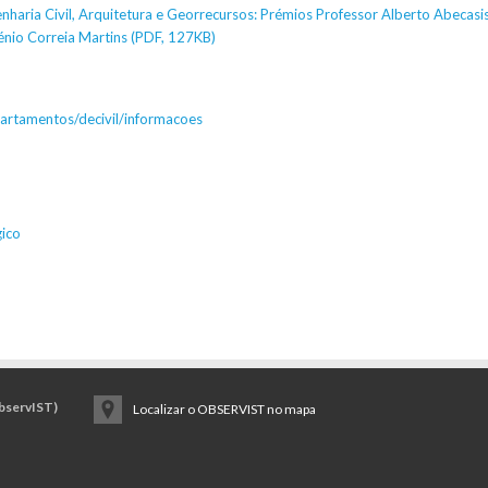
aria Civil, Arquitetura e Georrecursos: Prémios Professor Alberto Abecasi
nio Correia Martins (PDF, 127KB)
epartamentos/decivil/informacoes
ico
ObservIST)
Localizar o OBSERVIST no mapa