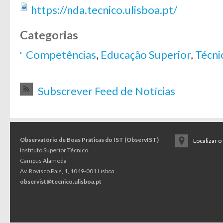
https://nda.tecnico.ulisboa.pt/
Categorias
Competências
,
Educação Superior
,
Técni
Subscrever Feed de Notícias
Observatório de Boas Práticas do IST (ObservIST)
Localizar 
Instituto Superior Técnico
Campus Alameda
Av. Rovisco Pais, 1, 1049-001 Lisboa
observist@tecnico.ulisboa.pt